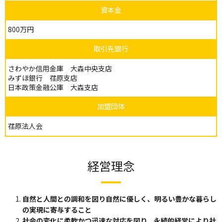
資本金
800万円
取引先銀行
さわやか信用金庫 大森中央支店
みずほ銀行 荏原支店
日本政策金融公庫 大森支店
加盟団体
荏原法人会
経営理念
自然と人間との調和を図り自然に優しく、明るい豊かな暮らし
の実現に寄与すること
社会の変化に柔軟かつ迅速な対応を図り、永続的経営により社